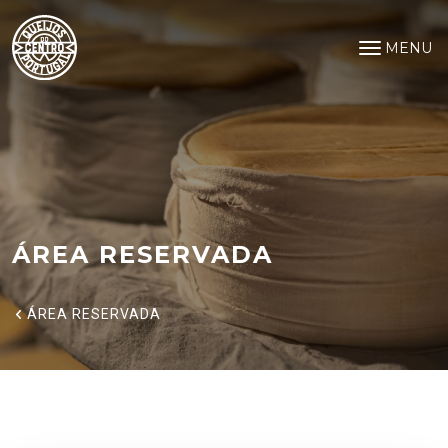
Área Reservada
Saltar para o conteúdo principal
MENU
Abrir me
ÁREA RESERVADA
ÁREA RESERVADA