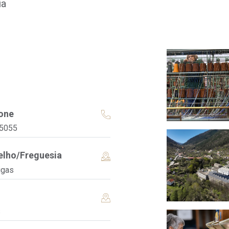
ia
one
5055
lho/Freguesia
igas
s