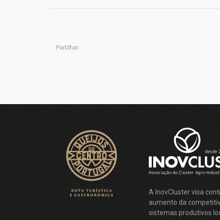
Partilhar:
A InovCluster visa contr
aumento da competiti
sistemas produtivos loc