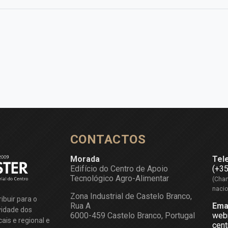
CONTACTOS
Morada
Tel
Edifício do Centro de Apoio
(+3
Tecnológico Agro-Alimentar
(Cham
nacio
Zona Industrial de Castelo Branco,
ibuir para o
Rua A
Ema
vidade dos
6000-459 Castelo Branco, Portugal
web
ais e regional e
cent