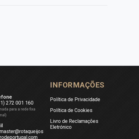
INFORMAÇÕES
efone
Política de Privacidade
51) 272 001 160
ada para a rede fixa
Política de Cookies
nal)
Livro de Reclamações
il
Eletrónico
master@rotaqueijos
rodeportugal.com