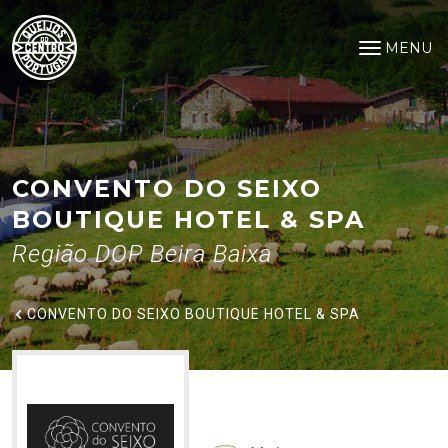
Convento do Seixo Boutique Ho
Saltar para o conteúdo principal
MENU
Abrir me
CONVENTO DO SEIXO
BOUTIQUE HOTEL & SPA
Região DOP Beira Baixa
CONVENTO DO SEIXO BOUTIQUE HOTEL & SPA