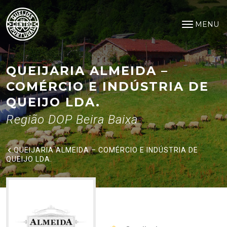
Queijaria Almeida – Comércio e
Saltar para o conteúdo principal
MENU
Abrir me
QUEIJARIA ALMEIDA –
COMÉRCIO E INDÚSTRIA DE
QUEIJO LDA.
Região DOP Beira Baixa
QUEIJARIA ALMEIDA – COMÉRCIO E INDÚSTRIA DE
QUEIJO LDA.