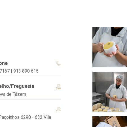
one
7167 | 913 890 615
lho/Freguesia
ova de Tázem
Paçoinhos 6290 - 632 Vila