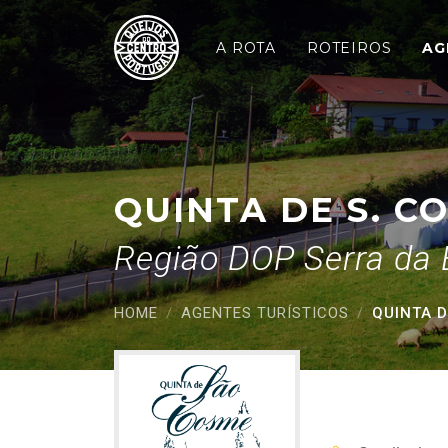
Quinta de S. Cosme
Saltar para o conteúdo principal
A ROTA
ROTEIROS
AG
QUINTA DE S. C
Região DOP Serra da 
HOME
AGENTES TURÍSTICOS
QUINTA D