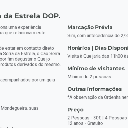
a da Estrela DOP.
Marcação Prévia
ciona uma experiência
tos que relacionam este
Sim, com antecedência de 2/3
Horários | Dias Dispon
de estar em contacto direto
a Serra da Estrela, o Cão Serra
Visita à Queijaria das 11h00 à
por fim degustar o Queijo
s produtos derivados do mesmo,
Mínimo de visitantes
Mínimo de 2 pessoas.
ão acompanhados por um guia
Outras informações
*A observação da Ordenha ne
a Mondegueira, suas
Preço
2 Pessoas - 30€ | 4 Pessoas -
12 anos - Gratuito